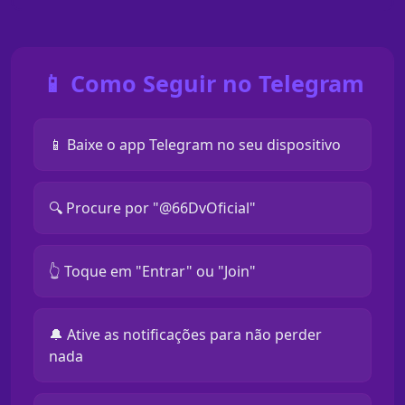
📱 Como Seguir no Telegram
📱 Baixe o app Telegram no seu dispositivo
🔍 Procure por "@66DvOficial"
👆 Toque em "Entrar" ou "Join"
🔔 Ative as notificações para não perder
nada