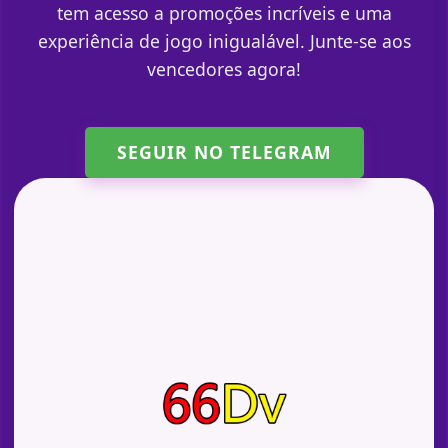
tem acesso a promoções incríveis e uma
experiência de jogo inigualável. Junte-se aos
vencedores agora!
SEGUIR NO TELEGRAM