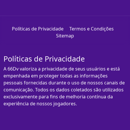
Políticas de Privacidade
Termos e Condições
Sitemap
Políticas de Privacidade
A 66Dv valoriza a privacidade de seus usuários e está
empenhada em proteger todas as informações
pessoais fornecidas durante o uso de nossos canais de
comunicação. Todos os dados coletados são utilizados
exclusivamente para fins de melhoria contínua da
experiência de nossos jogadores.