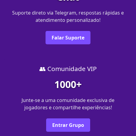
Suporte direto via Telegram, respostas rápidas e
atendimento personalizado!
Falar Suporte
👥 Comunidade VIP
1000+
Junte-se a uma comunidade exclusiva de
jogadores e compartilhe experiências!
Entrar Grupo